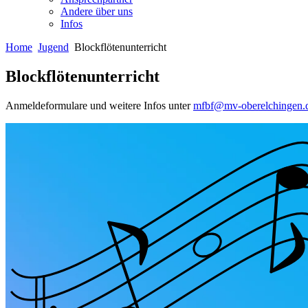
Andere über uns
Infos
Home
Jugend
Blockflötenunterricht
Blockflötenunterricht
Anmeldeformulare und weitere Infos unter
mfbf@mv-oberelchingen.